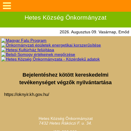
Hetes Község Önkormányzat
2026. Augusztus 09. Vasárnap, Emőd
Bejelentéshez kötött kereskedelmi
tevékenységet végzők nyilvántartása
https://oknyir.kh.gov.hu/
Hetes Község Önkormányzat
7432
Hetes
Rákóczi F. u. 34.