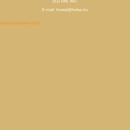
(82) 686 360
,
E-mail:
hivatal@hetes.hu
Üdvözlet Hetesről © 2014