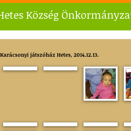
Hetes Község Önkormányza
Karácsonyi játszóház Hetes, 2014.12.13.