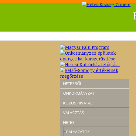
HETESRŐL
ÖNKORMÁNYZAT
KÖZÖS HIVATAL
VÁLASZTÁS
HETES
PÁLYÁZATOK